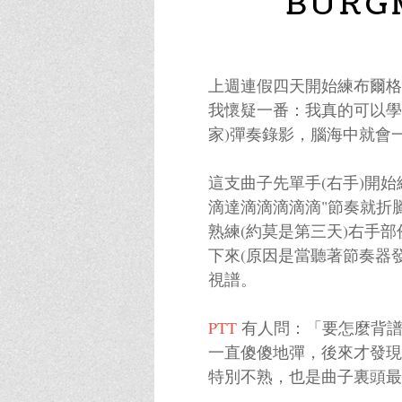
BURG
上週連假四天開始練布爾格彌勒練
我懷疑一番：我真的可以學
家)彈奏錄影，腦海中就會
這支曲子先單手(右手)開
滴達滴滴滴滴滴"節奏就折騰許久，然
熟練(約莫是第三天)右手
下來(原因是當聽著節奏器
視譜。
PTT
有人問：「要怎麼背譜
一直傻傻地彈，後來才發現
特別不熟，也是曲子裏頭最