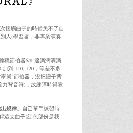
ORAL》
]。在初次接觸曲子的時候免不了自
別人(學習者，非專業演奏
穩節拍器6/8"達滴滴滴滴
 加到 110, 120，等差不多
"牽就"節拍器，沒把譜子背
餘力背音符)，故練彈時得靠
找出規律
。自己單手練習時
解這支曲子(紅色部份是我