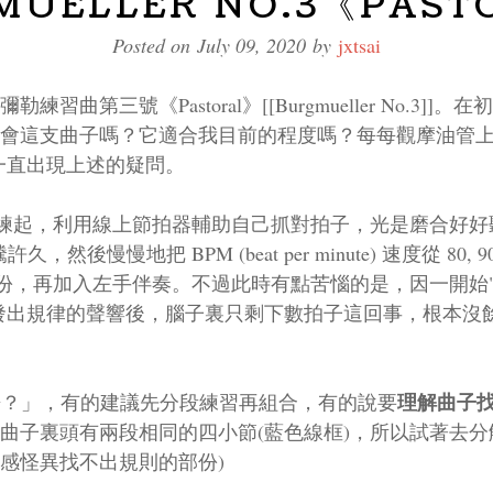
MUELLER NO.3《PAST
Posted on July 09, 2020 by
jxtsai
習曲第三號《Pastoral》[[Burgmueller No.3]
會這支曲子嗎？它適合我目前的程度嗎？每每觀摩油管上
一直出現上述的疑問。
始練起，利用線上節拍器輔助自己抓對拍子，光是磨合好好聽
後慢慢地把 BPM (beat per minute) 速度從 80, 90
部份，再加入左手伴奏。不過此時有點苦惱的是，因一開始
發出規律的聲響後，腦子裏只剩下數拍子這回事，根本沒
理解曲子
？」，有的建議先分段練習再組合，有的說要
曲子裏頭有兩段相同的四小節(藍色線框)，所以試著去分
感怪異找不出規則的部份)