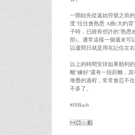
一開始先從返始符號之前的
度"往往會熟悉 A曲(大約
子時，已經有些許的"熟悉
部)。通常這樣一個週末可
以週間日就是用在記住左右
以上的時間安排如果順利的
離"練好"還有一段距離，
堆疊的過程，常常會忍不住
不多了。
#JSBach