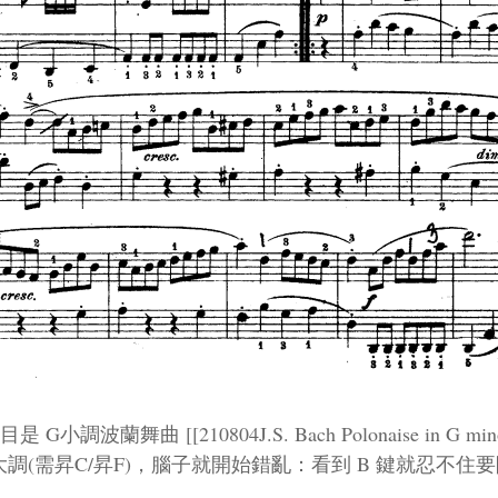
蘭舞曲 [[210804J.S. Bach Polonaise in G min
D 大調(需昇C/昇F)，腦子就開始錯亂：看到 B 鍵就忍不住