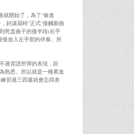
曲就開始了，為了"偷進
，好讓屆時"正式"接觸新曲
則死盍曲子的後半段(右手
慢慢放入左手部的伴奏。所
。不過背譜所彈的表現，距
更為熟悉。所以就是一種累進
不練習過三四週就會忘得差