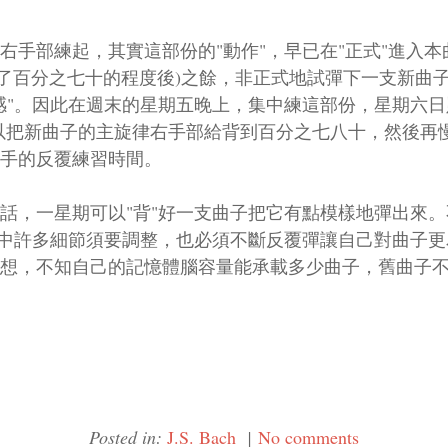
右手部練起，其實這部份的"動作"，早已在"正式"進入本
背了百分之七十的程度後)之餘，非正式地試彈下一支新曲子
感"。因此在週末的星期五晚上，集中練這部份，星期六日
以把新曲子的主旋律右手部給背到百分之七八十，然後再
手的反覆練習時間。
話，一星期可以"背"好一支曲子把它有點模樣地彈出來
其中許多細節須要調整，也必須不斷反覆彈讓自己對曲子
想，不知自己的記憶體腦容量能承載多少曲子，舊曲子
Posted in:
J.S. Bach
|
No comments