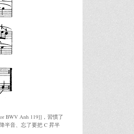
or BWV Anh 119]]，習慣了
要降半音、忘了要把 C 昇半