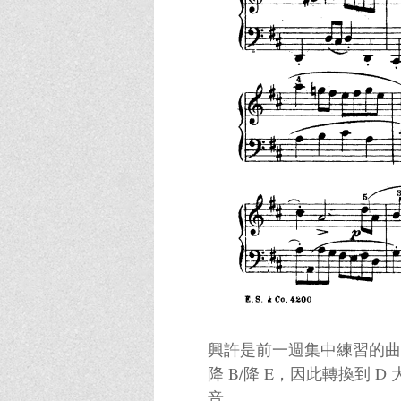
興許是前一週集中練習的曲目是 G小調波
降 B/降 E，因此轉換到 
音。