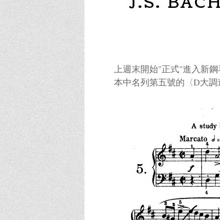
J.S. BA
上週末開始"正式"進入新
本中名列第五號的〈D大調進行曲〉(M