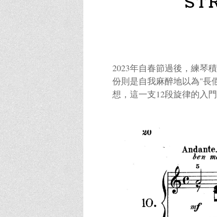
ST
2023年自春節過後，練
份則是自我麻醉地以為"長
想，這一支12段旋律的入